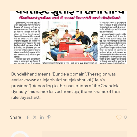
Bundelkhand means “Bundela domain”. The region was
earlier known as Jejabhukti or Jejakabhukti (“Jeja’s
province”). According to the inscriptions of the Chandela
dynasty, this name derived from Jeja, the nickname of their
ruler Jayashakti.
Share
0