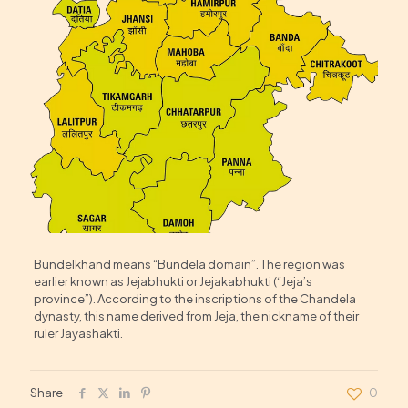
Bundelkhand means “Bundela domain”. The region was
earlier known as Jejabhukti or Jejakabhukti (“Jeja’s
province”). According to the inscriptions of the Chandela
dynasty, this name derived from Jeja, the nickname of their
ruler Jayashakti.
Share
0