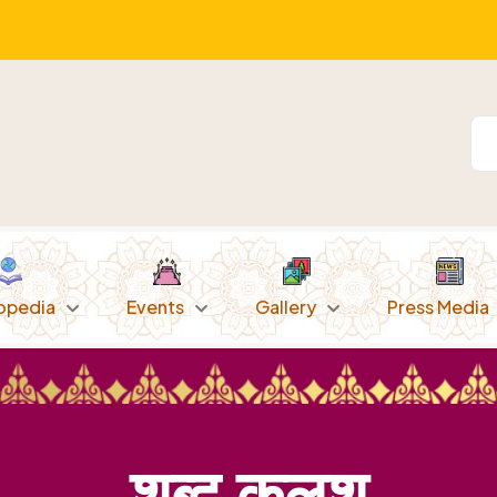
opedia
Events
Gallery
Press Media
शब्द कलश