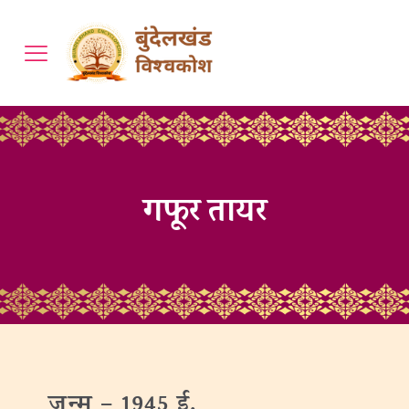
गफूर तायर
जन्‍म –
1945 ई.