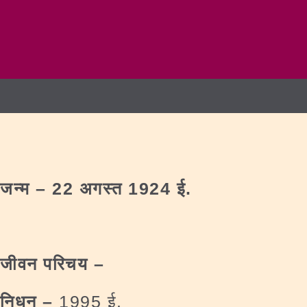
जन्‍म –
22
अगस्त
1924 ई.
जीवन परिचय –
निधन –
1995 ई.