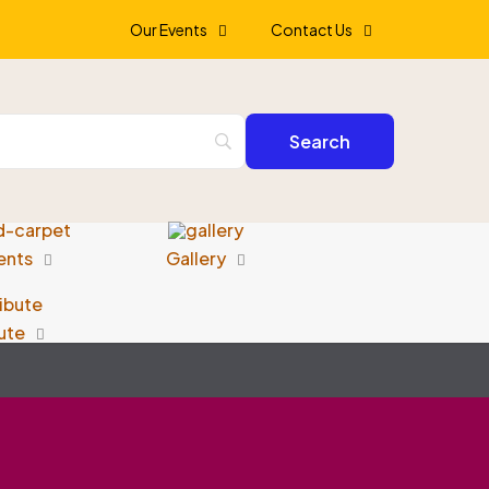
Our Events
Contact Us
ents
Gallery
ute