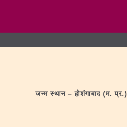
जन्‍म
स्थान
–
होशंगाबाद (म. प्र.)