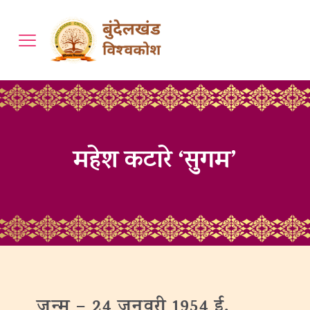
महेश कटारे ‘सुगम’
जन्‍म –
24
जनवरी
1954 ई.