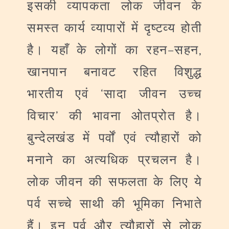
इसकी
व्यापकता
लोक
जीवन
के
समस्त
कार्य
व्यापारों
में
दृष्टव्य
होती
–
,
है।
यहाँ
के
लोगों
का
रहन
सहन
खानपान
बनावट
रहित
विशुद्ध
‘
भारतीय
एवं
सादा
जीवन
उच्च
’
विचार
की
भावना
ओतप्रोत
है।
बुन्देलखंड
में
पर्वों
एवं
त्यौहारों
को
मनाने
का
अत्यधिक
प्रचलन
है।
लोक
जीवन
की
सफलता
के
लिए
ये
पर्व
सच्चे
साथी
की
भूमिका
निभाते
हैं।
इन
पर्व
और
त्यौहारों
से
लोक