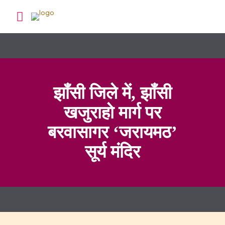
झॉंसी जिले में, झॉंसी
खजुराहो मार्ग पर
बरवासागर ‘जरायमठ’
सूर्य मंदिर