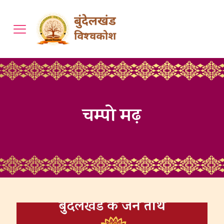
चम्पो मढ़