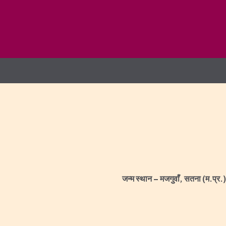
जन्‍म
स्थान
–
मजगुवाँ, सतना (म.प्र.)