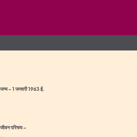
जन्‍म – 1
जनवरी
1963 ई.
जीवन परिचय –