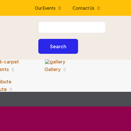
Our Events
Contact Us
ents
Gallery
ute