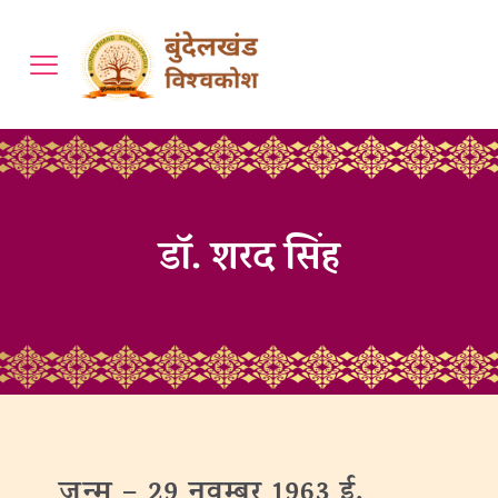
डॉ. शरद सिंह
जन्‍म –
29 नवम्बर 1963 ई.