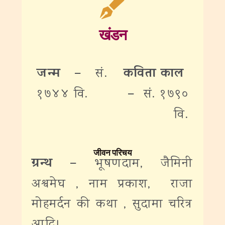
खंडन
जन्म –
कविता काल
सं.
–
१७४४ वि.
सं. १७९०
वि.
जीवन परिचय
ग्रन्थ –
भूषणदाम, जैमिनी
अश्वमेघ , नाम प्रकाश, राजा
मोहमर्दन की कथा , सुदामा चरित्र
आदि।