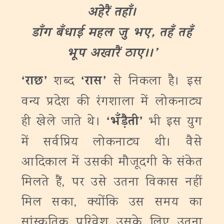
अहेरैं तहाँ।
डाँग बँधाई महल जु भए
,
तहँ तहँ
भूप अखारैं ठाए।।
’
‘
राछ
’
‘
रास
’
शब्द
से निकला है। इस
वन्य प्रदेश की रंगशाला में लोकनाट्य
‘
भँड़ैती’
ही खेले जाते थे।
भी इस युग
में सर्वप्रिय लोकनाट्य थी। वैसे
आदिकाल में उसकी मौजूदगी के संकेत
मिलते हैं, पर उसे उतना विकास नहीं
मिल सका, क्योंकि उस समय का
सांस्कृतिक परिवेश उसके लिए उतना