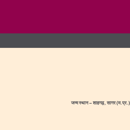
जन्‍म
स्थान
– शाहगढ़, सागर (म.प्र.)