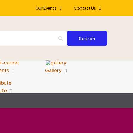
Our Events
Contact Us
ents
Gallery
ute