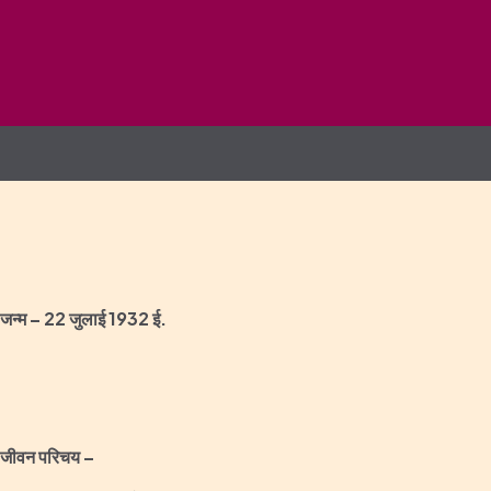
जन्‍म –
22
जुलाई
1932 ई.
जीवन परिचय –