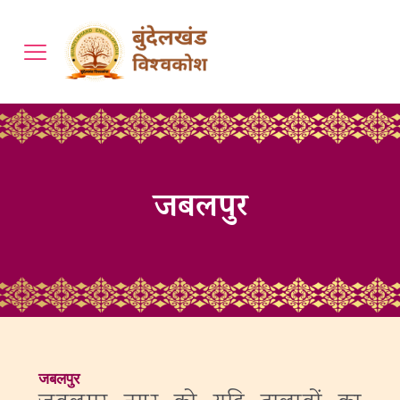
जबलपुर
जबलपुर