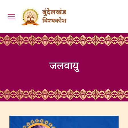
जलवायु